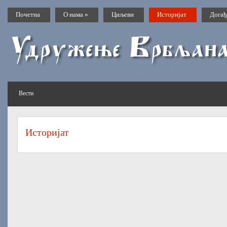
Почетна
О нама
»
Циљеви
Историјат
Догађ
Вести
Историјат