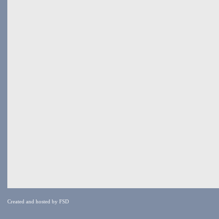
Created and hosted by
FSD