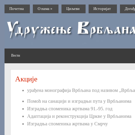
Почетна
О нама
»
Циљеви
Историјат
Догађ
Вести
Акције
урађена монографија Врбљана под називом „Врбља
Помоћ на санацији и изградњи пута у Врбљанима
Изградња споменика жртвама 91.-95. год
Адаптација и реконструкција Цркве у Врбљанима
Изградња споменика жртвама у Смрчу