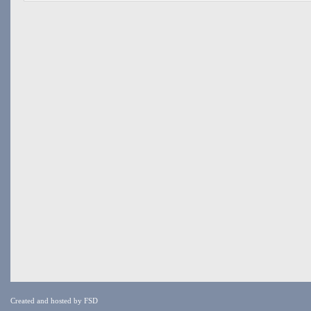
Created and hosted by
FSD