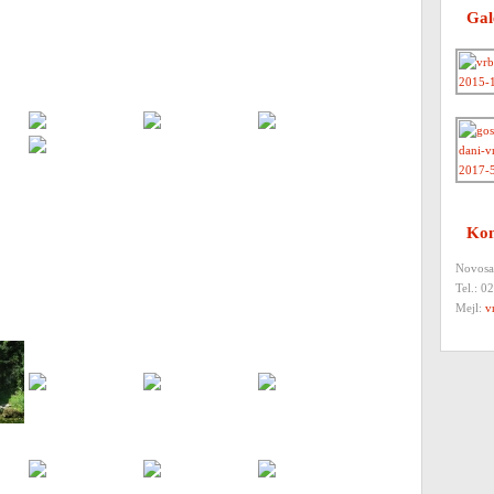
Gal
Kon
Novosa
Tel.: 0
Mejl:
v