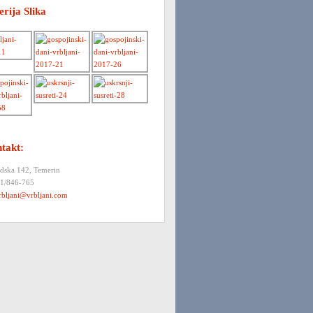
erija Slika
takt:
dska 142, Temerin
21/846-765
rbljani@vrbljani.com