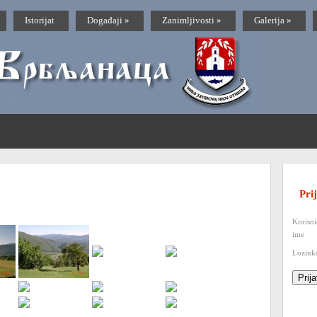
Istorijat
Događaji
»
Zanimljivosti
»
Galerija
»
Pri
Korisn
ime
Lozink