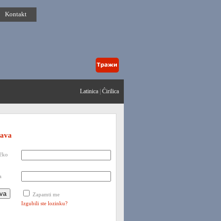
Kontakt
Latinica
|
Ćirilica
java
ičko
a
Zapamti me
Izgubili ste lozinku?