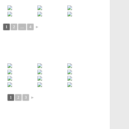
1
2
...
4
►
1
2
3
►