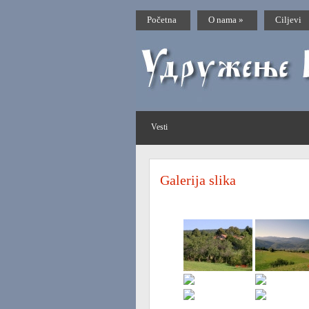
Početna
O nama
»
Ciljevi
Vesti
Galerija slika