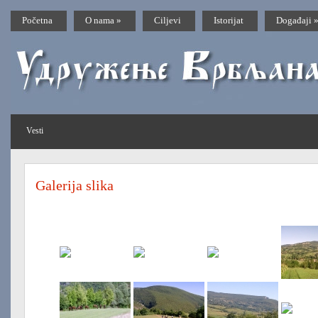
Početna
O nama
»
Ciljevi
Istorijat
Događaji
Vesti
Galerija slika