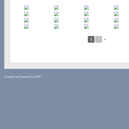
1
2
►
Created and hosted by
FSD