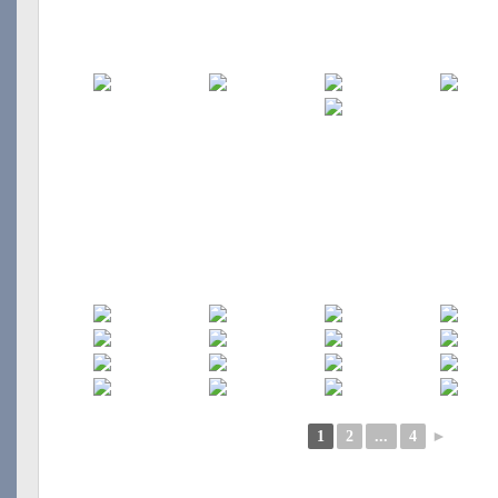
1
2
...
4
►