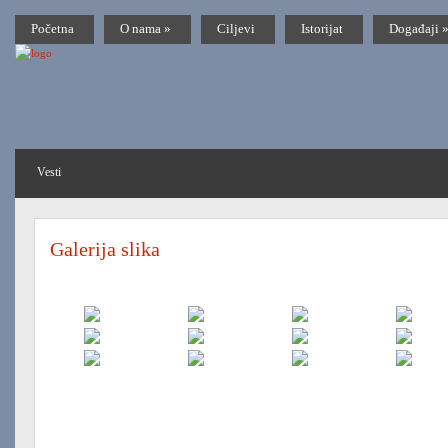
Početna
O nama
»
Ciljevi
Istorijat
Događaji
Vesti
Galerija slika