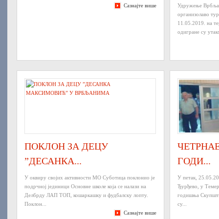
Сазнајте више
Удружење Врбљан
организолаво тур
11.05.2019. на 
одигране су утак
ПОКЛОН ЗА ДЕЦУ
ЧЕТРНА
”ДЕСАНКА...
ГОДИ...
У оквиру својих активности МО Суботица поклонио је
У петак, 25.05.2
подрчној јединици Основне школе која се налази на
Ђурђево, у Темер
Делбрду ЛАП ТОП, кошаркашку и фудбалску лопту.
годишња Скупшт
Поклон...
су...
Сазнајте више