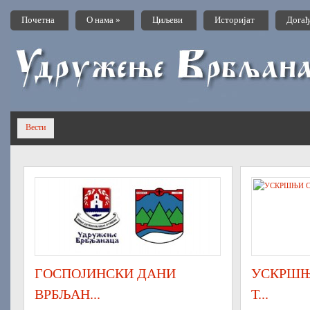
Почетна
О нама
»
Циљеви
Историјат
Догађ
Вести
ГОСПОЈИНСКИ ДАНИ
УСКРШЊИ
ВРБЉАН...
Т...