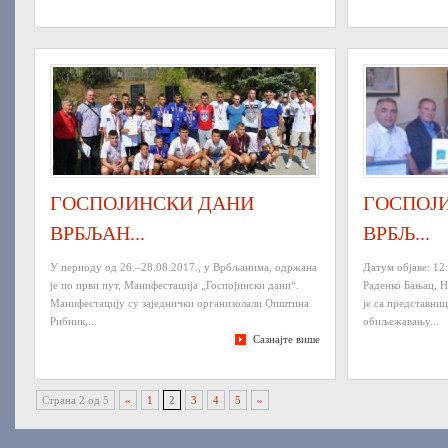
ГОСПОЈИНСКИ ДАНИ
ГОСПОЈ
ВРБЉАН...
ВРБЉ...
У периоду од 26.–28.08.2017., у Врбљанима, одржана
Датум објаве: 12
је по први пут, Манифестација „Госпојински дани“.
Раденко Бањац, Н
Манифестацију су заједнички организолали Општина
је са представн
Рибник,...
обиљежавању...
Сазнајте више
Страна 2 од 5
«
1
2
3
4
5
»